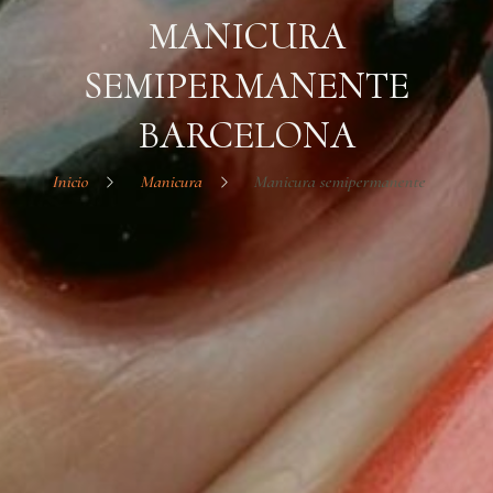
MANICURA
SEMIPERMANENTE
BARCELONA
Inicio
Manicura
Manicura semipermanente